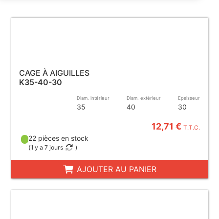
CAGE À AIGUILLES
K35-40-30
Diam. intérieur
Diam. extérieur
Epaisseur
35
40
30
12,71 €
T.T.C.
22 pièces en stock
(
il y a 7 jours
)
AJOUTER AU PANIER