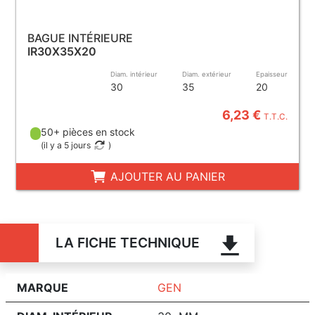
BAGUE INTÉRIEURE
IR30X35X20
Diam. intérieur
Diam. extérieur
Epaisseur
30
35
20
6,23 €
T.T.C.
50+ pièces en stock
(
il y a 5 jours
)
AJOUTER AU PANIER
LA FICHE TECHNIQUE
MARQUE
GEN