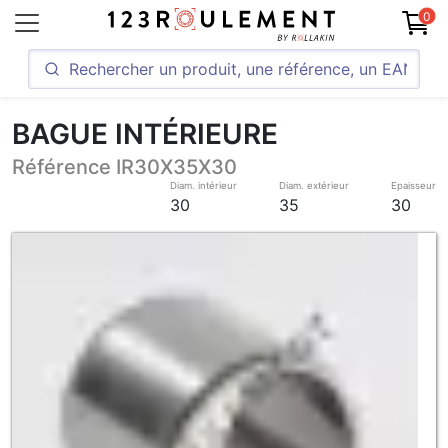
0
BAGUE INTÉRIEURE
Référence IR30X35X30
Diam. intérieur
Diam. extérieur
Epaisseur
30
35
30