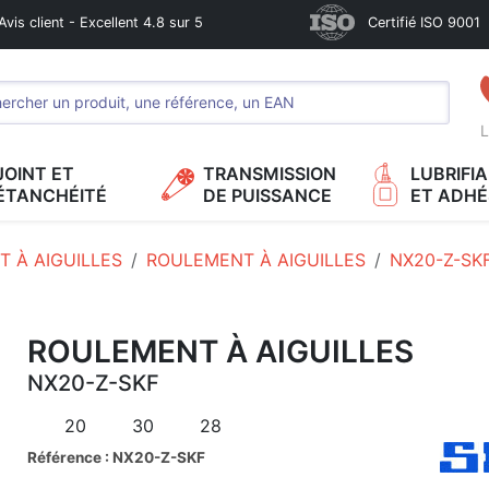
Avis client - Excellent 4.8 sur 5
Certifié ISO 9001
L
JOINT ET
TRANSMISSION
LUBRIFI
ÉTANCHÉITÉ
DE PUISSANCE
ET ADHÉ
 À AIGUILLES
ROULEMENT À AIGUILLES
NX20-Z-SK
ROULEMENT À AIGUILLES
NX20-Z-SKF
20
30
28
Référence : NX20-Z-SKF