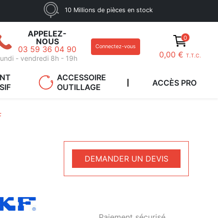
10 Millions de pièces en stock
APPELEZ-
0
NOUS
Connectez-vous
03 59 36 04 90
0,00 €
T.T.C.
undi - vendredi 8h - 19h
ANT
ACCESSOIRE
ACCÈS PRO
SIF
OUTILLAGE
F
DEMANDER UN DEVIS
Paiement sécurisé