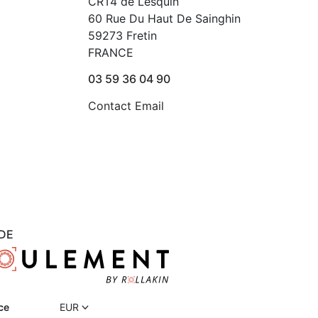
CRT4 de Lesquin
60 Rue Du Haut De Sainghin
59273 Fretin
FRANCE
03 59 36 04 90
Contact Email
DE
ce
EUR