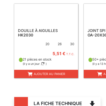
DOUILLE À AIGUILLES
JOINT SPI
HK2030
OA-20X3
20
26
30
5,51 €
T.T.C.
21 pièces en stock
50+ pièc
(
il y a un jour
)
(
il y a 13 
AJOUTER AU PANIER
A
LA FICHE TECHNIQUE