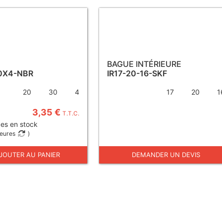
BAGUE INTÉRIEURE
0X4-NBR
IR17-20-16-SKF
20
30
4
17
20
1
3,35 €
T.T.C.
es en stock
heures
)
JOUTER AU PANIER
DEMANDER UN DEVIS