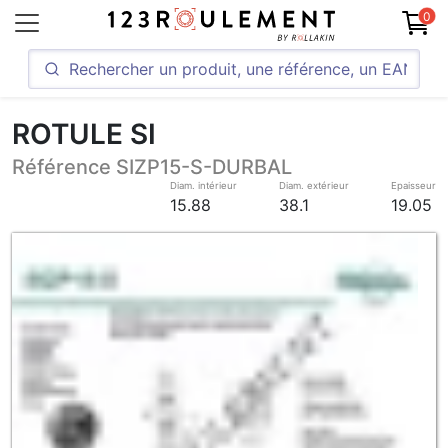
0
ROTULE SI
Référence SIZP15-S-DURBAL
Diam. intérieur
Diam. extérieur
Epaisseur
15.88
38.1
19.05