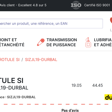
Avis client - Excellent 4.8 sur 5
Certifié ISO 9001
L
JOINT ET
TRANSMISSION
LUBRIFI
ÉTANCHÉITÉ
DE PUISSANCE
ET ADHÉ
ROTULE SI
SIZJL19-DURBAL
ULE SI
19.05
44.45
L19-DURBAL
nce : SIZJL19-DURBAL