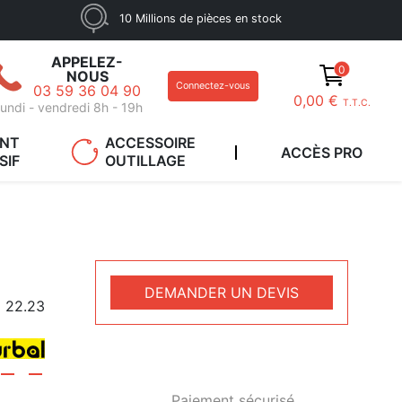
10 Millions de pièces en stock
APPELEZ-
0
NOUS
Connectez-vous
03 59 36 04 90
0,00 €
T.T.C.
undi - vendredi 8h - 19h
ANT
ACCESSOIRE
ACCÈS PRO
SIF
OUTILLAGE
DEMANDER UN DEVIS
22.23
Paiement sécurisé