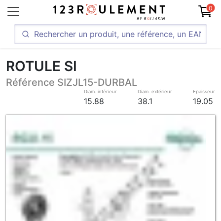
0
ROTULE SI
Référence SIZJL15-DURBAL
Diam. intérieur
Diam. extérieur
Epaisseur
15.88
38.1
19.05