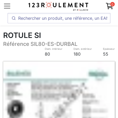
0
ROTULE SI
Référence SIL80-ES-DURBAL
Diam. intérieur
Diam. extérieur
Epaisseur
80
180
55