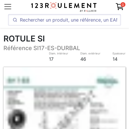
0
ROTULE SI
Référence SI17-ES-DURBAL
Diam. intérieur
Diam. extérieur
Epaisseur
17
46
14