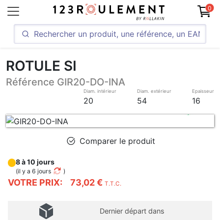
0
ROTULE SI
Référence GIR20-DO-INA
Diam. intérieur
Diam. extérieur
Epaisseur
20
54
16
Comparer le produit
8 à 10 jours
(
il y a 6 jours
)
VOTRE PRIX:
73,02 €
T.T.C.
Dernier départ dans