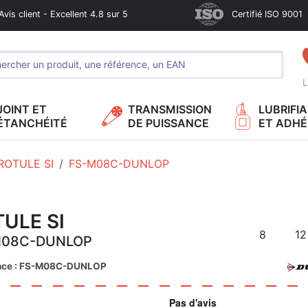
Avis client - Excellent 4.8 sur 5
Certifié ISO 9001
L
JOINT ET
TRANSMISSION
LUBRIFI
ÉTANCHÉITÉ
DE PUISSANCE
ET ADHÉ
ROTULE SI
FS-M08C-DUNLOP
ULE SI
8
12
M08C-DUNLOP
nce : FS-M08C-DUNLOP