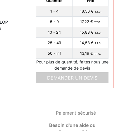
Quantité
Prix
1 - 4
18,56 €
T.T.C.
5 - 9
17,22 €
NLOP
T.T.C.
e
10 - 24
15,88 €
T.T.C.
25 - 49
14,53 €
T.T.C.
50 - inf
13,19 €
T.T.C.
Pour plus de quantité, faites nous une
demande de devis
DEMANDER UN DEVIS
Paiement sécurisé
Besoin d'une aide ou