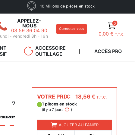
10 Millions de pièces en stock
APPELEZ-
0
NOUS
Connectez-vous
03 59 36 04 90
0,00 €
T.T.C.
undi - vendredi 8h - 19h
ANT
ACCESSOIRE
ACCÈS PRO
SIF
OUTILLAGE
VOTRE PRIX:
18,56 €
T.T.C.
9
1 pièces en stock
(
il y a 7 jours
)
AJOUTER AU PANIER