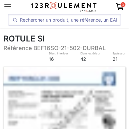
0
ROTULE SI
Référence BEF16SO-21-502-DURBAL
Diam. intérieur
Diam. extérieur
Epaisseur
16
42
21