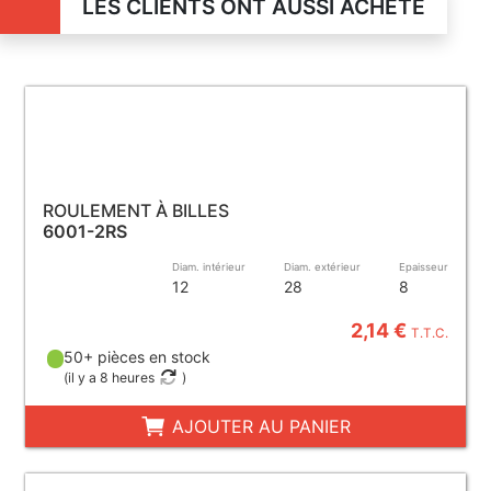
LES CLIENTS ONT AUSSI ACHETÉ
ROULEMENT À BILLES
6001-2RS
Diam. intérieur
Diam. extérieur
Epaisseur
12
28
8
2,14 €
T.T.C.
50+ pièces en stock
(
il y a 8 heures
)
AJOUTER AU PANIER