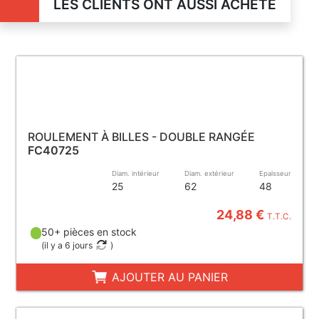
LES CLIENTS ONT AUSSI ACHETÉ
ROULEMENT À BILLES - DOUBLE RANGÉE
FC40725
Diam. intérieur
Diam. extérieur
Epaisseur
25
62
48
24,88 €
T.T.C.
50+ pièces en stock
(
il y a 6 jours
)
AJOUTER AU PANIER