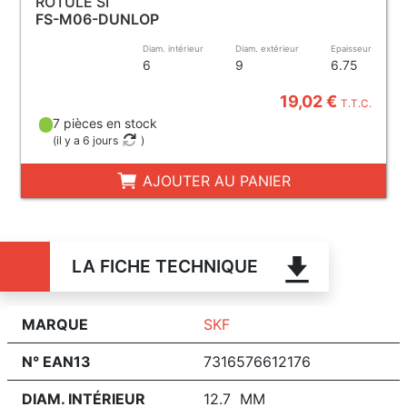
ROTULE SI
FS-M06-DUNLOP
Diam. intérieur
Diam. extérieur
Epaisseur
6
9
6.75
19,02 €
T.T.C.
7 pièces en stock
(
il y a 6 jours
)
AJOUTER AU PANIER
LA FICHE TECHNIQUE
MARQUE
SKF
N° EAN13
7316576612176
DIAM. INTÉRIEUR
12.7 MM