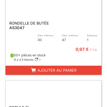
RONDELLE DE BUTÉE
AS3047
Diam. intérieur
Diam. extérieur
Epaisseur
30
47
1
0,97 €
T.T.C.
50+ pièces en stock
(
il y a 5 heures
)
AJOUTER AU PANIER