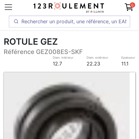
0
ROTULE GEZ
Référence GEZ008ES-SKF
Diam. intérieur
Diam. extérieur
Epaisseur
12.7
22.23
11.1