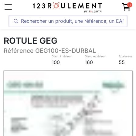
0
ROTULE GEG
Référence GEG100-ES-DURBAL
Diam. intérieur
Diam. extérieur
Epaisseur
100
160
55