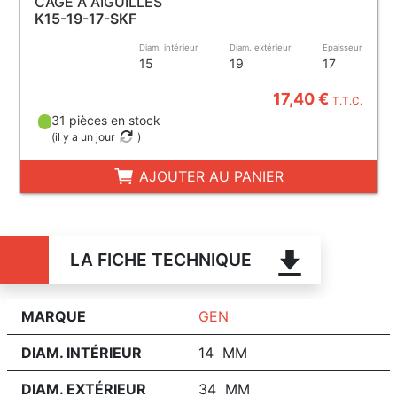
CAGE À AIGUILLES
K15-19-17-SKF
Diam. intérieur
Diam. extérieur
Epaisseur
15
19
17
17,40 €
T.T.C.
31 pièces en stock
(
il y a un jour
)
AJOUTER AU PANIER
LA FICHE TECHNIQUE
MARQUE
GEN
DIAM. INTÉRIEUR
14 MM
DIAM. EXTÉRIEUR
34 MM