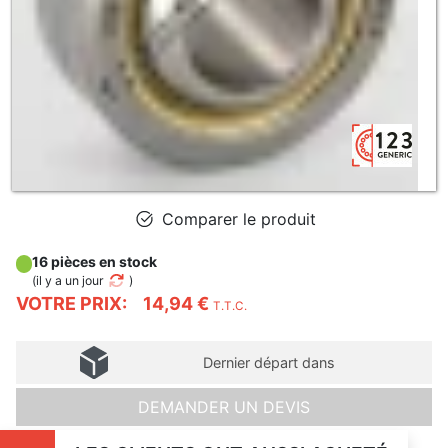
Comparer le produit
16 pièces en stock
(
il y a un jour
)
VOTRE PRIX:
14,94 €
T.T.C.
Dernier départ dans
DEMANDER UN DEVIS