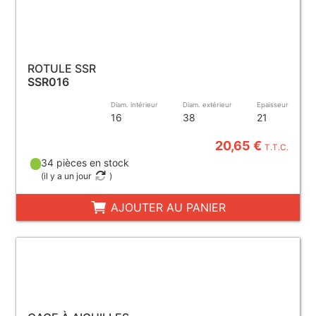
ROTULE SSR
SSR016
Diam. intérieur
Diam. extérieur
Epaisseur
16
38
21
20,65 €
T.T.C.
34 pièces en stock
(
il y a un jour
)
AJOUTER AU PANIER