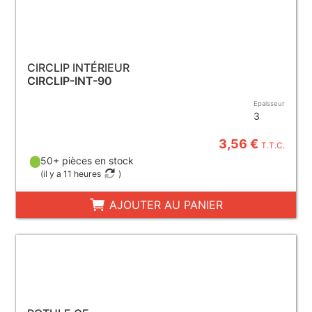
CIRCLIP INTÉRIEUR
CIRCLIP-INT-90
Epaisseur
3
3,56 €
T.T.C.
50+ pièces en stock
(
il y a 11 heures
)
AJOUTER AU PANIER