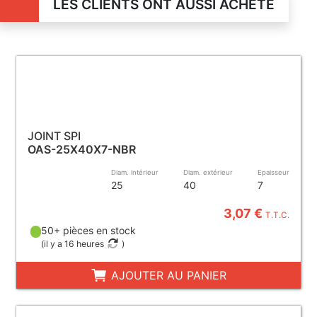
LES CLIENTS ONT AUSSI ACHETÉ
JOINT SPI
OAS-25X40X7-NBR
Diam. intérieur
Diam. extérieur
Epaisseur
25
40
7
3,07 €
T.T.C.
50+ pièces en stock
(
il y a 16 heures
)
AJOUTER AU PANIER