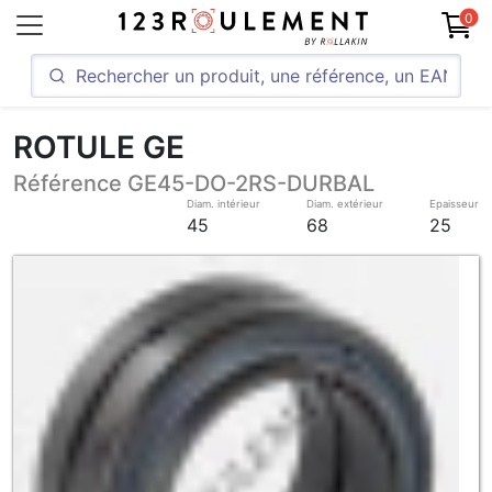
0
ROTULE GE
Référence GE45-DO-2RS-DURBAL
Diam. intérieur
Diam. extérieur
Epaisseur
45
68
25