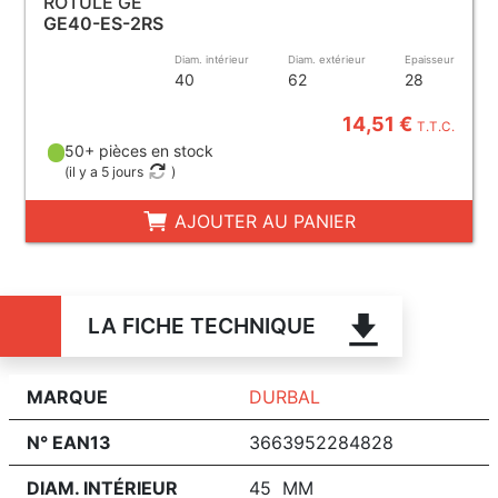
ROTULE GE
GE40-ES-2RS
Diam. intérieur
Diam. extérieur
Epaisseur
40
62
28
14,51 €
T.T.C.
50+ pièces en stock
(
il y a 5 jours
)
AJOUTER AU PANIER
LA FICHE TECHNIQUE
MARQUE
DURBAL
N° EAN13
3663952284828
DIAM. INTÉRIEUR
45 MM