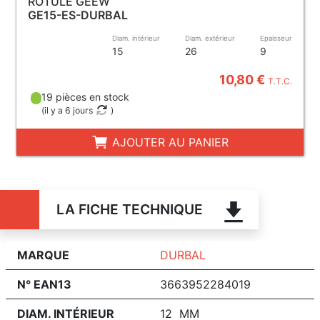
ROTULE GEEW
GE15-ES-DURBAL
Diam. intérieur
Diam. extérieur
Epaisseur
15
26
9
10,80 €
T.T.C.
19 pièces en stock
(
il y a 6 jours
)
AJOUTER AU PANIER
LA FICHE TECHNIQUE
MARQUE
DURBAL
N° EAN13
3663952284019
DIAM. INTÉRIEUR
12 MM