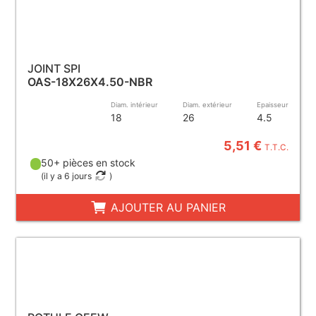
JOINT SPI
OAS-18X26X4.50-NBR
Diam. intérieur
Diam. extérieur
Epaisseur
18
26
4.5
5,51 €
T.T.C.
50+ pièces en stock
(
il y a 6 jours
)
AJOUTER AU PANIER