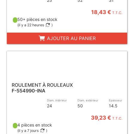
25
52
31
18,43 €
T.T.C.
50+ pièces en stock
(
il y a 22 heures
)
AJOUTER AU PANIER
ROULEMENT À ROULEAUX
F-554990-INA
Diam. intérieur
Diam. extérieur
Epaisseur
24
50
14.5
39,23 €
T.T.C.
4 pièces en stock
(
il y a 7 jours
)