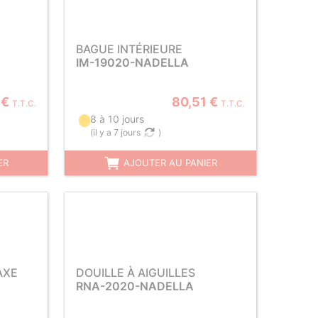
BAGUE INTÉRIEURE
IM-19020-NADELLA
 €
80,51 €
T.T.C.
T.T.C.
8 à 10 jours
(
il y a 7 jours
)
ER
AJOUTER AU PANIER
AXE
DOUILLE À AIGUILLES
RNA-2020-NADELLA