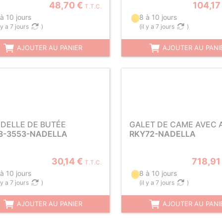
48,70 €
104,17
T.T.C.
à 10 jours
8 à 10 jours
l y a 7 jours
)
(
il y a 7 jours
)
AJOUTER AU PANIER
AJOUTER AU PANI
DELLE DE BUTÉE
GALET DE CAME AVEC 
3-3553-NADELLA
RKY72-NADELLA
30,14 €
718,91
T.T.C.
à 10 jours
8 à 10 jours
l y a 7 jours
)
(
il y a 7 jours
)
AJOUTER AU PANIER
AJOUTER AU PANI