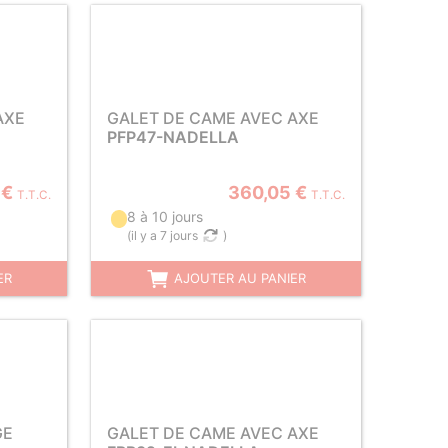
AXE
GALET DE CAME AVEC AXE
PFP47-NADELLA
 €
360,05 €
T.T.C.
T.T.C.
8 à 10 jours
(
il y a 7 jours
)
ER
AJOUTER AU PANIER
GE
GALET DE CAME AVEC AXE