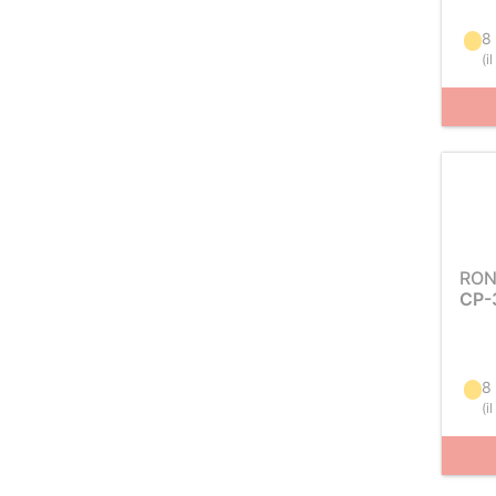
8 
(
i
RON
CP-
8 
(
i