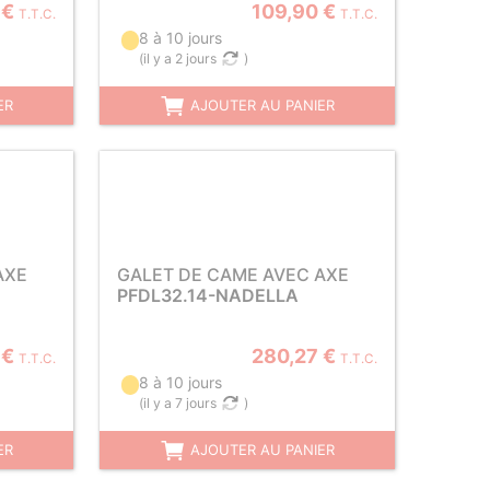
 €
109,90 €
T.T.C.
T.T.C.
8 à 10 jours
(
il y a 2 jours
)
ER
AJOUTER AU PANIER
AXE
GALET DE CAME AVEC AXE
PFDL32.14-NADELLA
 €
280,27 €
T.T.C.
T.T.C.
8 à 10 jours
(
il y a 7 jours
)
ER
AJOUTER AU PANIER