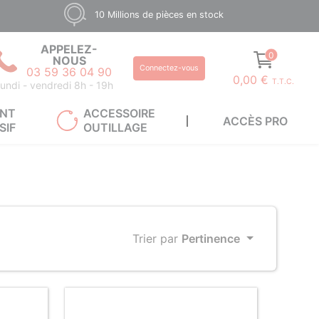
10 Millions de pièces en stock
APPELEZ-
0
NOUS
Connectez-vous
03 59 36 04 90
0,00 €
T.T.C.
undi - vendredi 8h - 19h
ANT
ACCESSOIRE
ACCÈS PRO
SIF
OUTILLAGE
Trier par
Pertinence