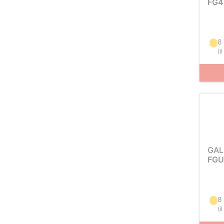
FG4
8 
(
i
GAL
FGU
8 
(
i