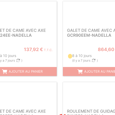
ET DE CAME AVEC AXE
GALET DE CAME AVEC 
24EE-NADELLA
GCR90EEM-NADELLA
137,92 €
864,60
T.T.C.
à 10 jours
8 à 10 jours
l y a 7 jours
)
(
il y a 7 jours
)
AJOUTER AU PANIER
AJOUTER AU PANI
ET DE CAME AVEC AXE
ROULEMENT DE GUIDA