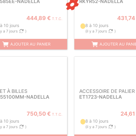
585EE-NADELLA
RKYR52-NADELLA
444,89 €
431,74
T.T.C.
à 10 jours
8 à 10 jours
l y a 7 jours
)
(
il y a 7 jours
)
AJOUTER AU PANIER
AJOUTER AU PANI
ET À BILLES
ACCESSOIRE DE PALIER
55100MM-NADELLA
ET1723-NADELLA
750,50 €
24,61
T.T.C.
à 10 jours
8 à 10 jours
l y a 7 jours
)
(
il y a 7 jours
)