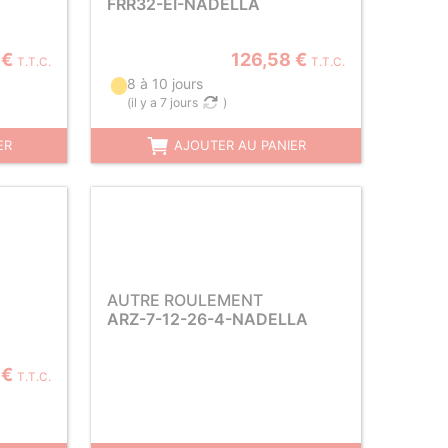
FRR32-EI-NADELLA
 €
126,58 €
T.T.C.
T.T.C.
8 à 10 jours
(
il y a 7 jours
)
ER
AJOUTER AU PANIER
AUTRE ROULEMENT
ARZ-7-12-26-4-NADELLA
 €
T.T.C.