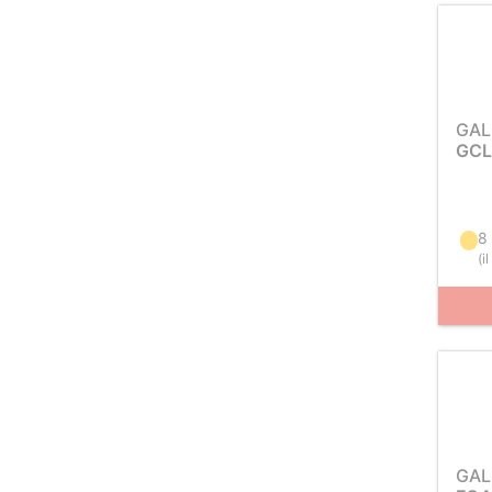
GAL
GCL
8 
(
i
GAL