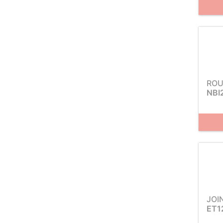
ROU
NBI
JOI
ET1