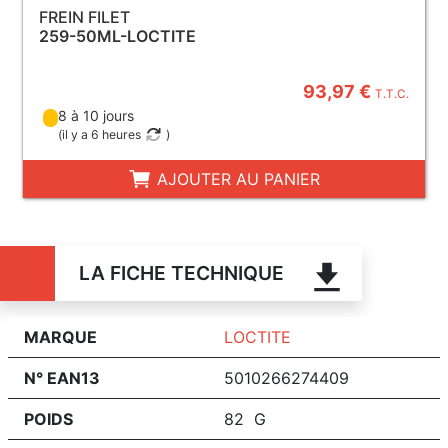
FREIN FILET
259-50ML-LOCTITE
93,97 €
T.T.C.
8 à 10 jours
(
il y a 6 heures
)
AJOUTER AU PANIER
LA FICHE TECHNIQUE
MARQUE
LOCTITE
N° EAN13
5010266274409
POIDS
82 G