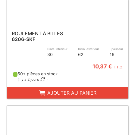
ROULEMENT À BILLES
6206-SKF
Diam. intérieur
Diam. extérieur
Epaisseur
30
62
16
10,37 €
T.T.C.
50+ pièces en stock
(
il y a 2 jours
)
AJOUTER AU PANIER