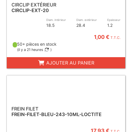
CIRCLIP EXTÉRIEUR
CIRCLIP-EXT-20
Diam. intérieur
Diam. extérieur
Epaisseur
18.5
28.4
1.2
1,00 €
T.T.C.
50+ pièces en stock
(
il y a 21 heures
)
AJOUTER AU PANIER
FREIN FILET
FREIN-FILET-BLEU-243-10ML-LOCTITE
17,93 €
T.T.C.