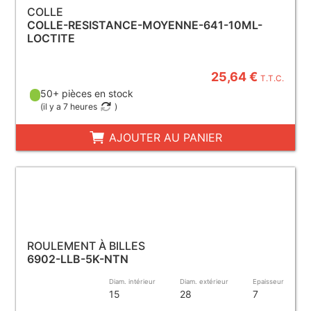
COLLE
COLLE-RESISTANCE-MOYENNE-641-10ML-
LOCTITE
25,64 €
T.T.C.
50+ pièces en stock
(
il y a 7 heures
)
AJOUTER AU PANIER
ROULEMENT À BILLES
6902-LLB-5K-NTN
Diam. intérieur
Diam. extérieur
Epaisseur
15
28
7