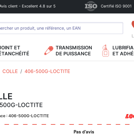
Avis client - Excellent 4.8 sur 5
Certifié ISO 9001
L
JOINT ET
TRANSMISSION
LUBRIFI
ÉTANCHÉITÉ
DE PUISSANCE
ET ADHÉ
COLLE
406-500G-LOCTITE
LLE
500G-LOCTITE
nce : 406-500G-LOCTITE