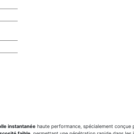
olle instantanée
haute performance, spécialement conçue 
scosité faible
, permettant une pénétration rapide dans les 