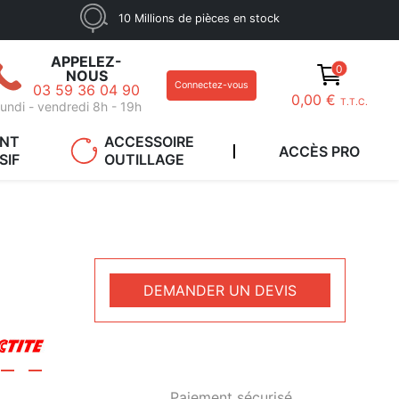
10 Millions de pièces en stock
APPELEZ-
0
NOUS
Connectez-vous
03 59 36 04 90
0,00 €
T.T.C.
undi - vendredi 8h - 19h
ANT
ACCESSOIRE
ACCÈS PRO
SIF
OUTILLAGE
DEMANDER UN DEVIS
Paiement sécurisé