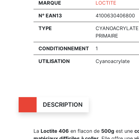
MARQUE
LOCTITE
N° EAN13
4100630406800
TYPE
CYANOACRYLATE
PRIMAIRE
CONDITIONNEMENT
1
UTILISATION
Cyanoacrylate
DESCRIPTION
La
Loctite 406
en flacon de
500g
est une
c
matériaux difficiles à coller
. Elle offre une
vi