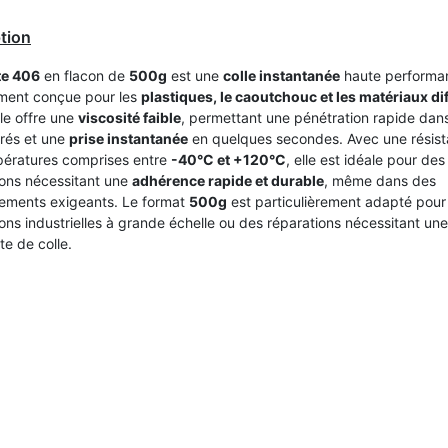
tion
te 406
en flacon de
500g
est une
colle instantanée
haute performa
ment conçue pour les
plastiques, le caoutchouc et les matériaux dif
lle offre une
viscosité faible
, permettant une pénétration rapide dans
rrés et une
prise instantanée
en quelques secondes. Avec une résist
ératures comprises entre
-40°C et +120°C
, elle est idéale pour des
ions nécessitant une
adhérence rapide et durable
, même dans des
ements exigeants. Le format
500g
est particulièrement adapté pour
ions industrielles à grande échelle ou des réparations nécessitant une
te de colle.