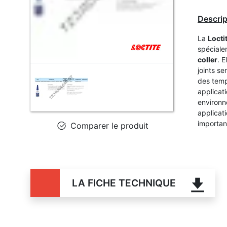
Descrip
La
Locti
spéciale
coller
. E
joints se
des temp
applicat
environn
applicat
importan
Comparer le produit
LA FICHE TECHNIQUE