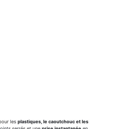
pour les
plastiques, le caoutchouc et les
joints serrés et une
prise instantanée
en