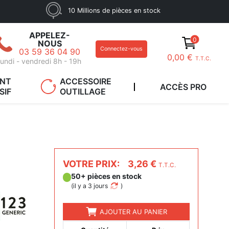
10 Millions de pièces en stock
APPELEZ-
0
NOUS
Connectez-vous
03 59 36 04 90
0,00 €
T.T.C.
undi - vendredi 8h - 19h
ANT
ACCESSOIRE
ACCÈS PRO
SIF
OUTILLAGE
VOTRE PRIX:
3,26 €
T.T.C.
50+ pièces en stock
(
il y a 3 jours
)
AJOUTER AU PANIER