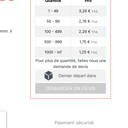
Quantité
Prix
1 - 49
3,26 €
T.T.C.
50 - 99
2,76 €
T.T.C.
0mm. Il
100 - 499
2,26 €
T.T.C.
500 - 999
1,75 €
T.T.C.
1000 - inf
1,25 €
T.T.C.
Pour plus de quantité, faites nous une
demande de devis
Dernier départ dans
DEMANDER UN DEVIS
Paiement sécurisé