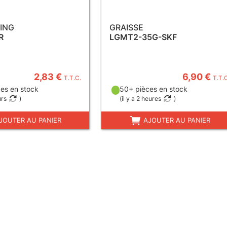
RING
GRAISSE
R
LGMT2-35G-SKF
2,83 €
6,90 €
T.T.C.
T.T.
es en stock
50+ pièces en stock
urs
)
(
il y a 2 heures
)
JOUTER AU PANIER
AJOUTER AU PANIER