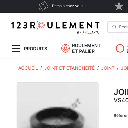
Demain chez vous !
ROULEMENT
PRODUITS
ET PALIER
ACCUEIL
JOINT ET ÉTANCHÉITÉ
JOINT
JO
JOI
VS4
Référe