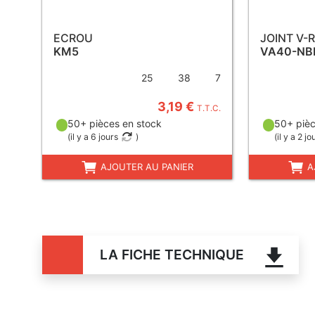
ECROU
JOINT V-
KM5
VA40-NB
25
38
7
3,19 €
T.T.C.
50+ pièces en stock
50+ pièc
(
il y a 6 jours
)
(
il y a 2 jo
AJOUTER AU PANIER
A
LA FICHE TECHNIQUE