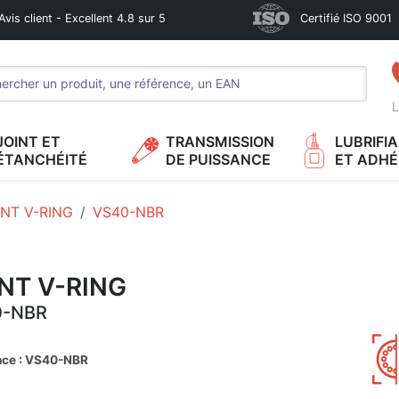
Avis client - Excellent 4.8 sur 5
Certifié ISO 9001
L
JOINT ET
TRANSMISSION
LUBRIFI
ÉTANCHÉITÉ
DE PUISSANCE
ET ADHÉ
INT V-RING
VS40-NBR
NT V-RING
0-NBR
nce : VS40-NBR