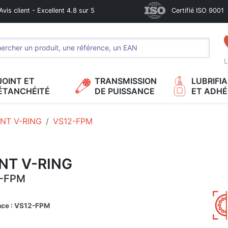
Avis client - Excellent 4.8 sur 5
Certifié ISO 9001
L
JOINT ET
TRANSMISSION
LUBRIFI
ÉTANCHÉITÉ
DE PUISSANCE
ET ADHÉ
INT V-RING
VS12-FPM
NT V-RING
-FPM
nce : VS12-FPM