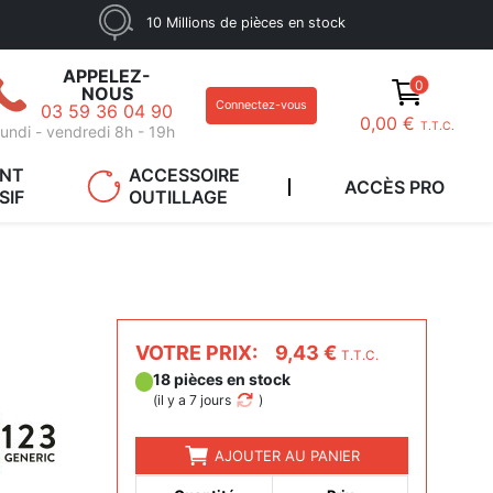
10 Millions de pièces en stock
APPELEZ-
0
NOUS
Connectez-vous
03 59 36 04 90
0,00 €
T.T.C.
undi - vendredi 8h - 19h
ANT
ACCESSOIRE
ACCÈS PRO
SIF
OUTILLAGE
VOTRE PRIX:
9,43 €
T.T.C.
18 pièces en stock
(
il y a 7 jours
)
AJOUTER AU PANIER