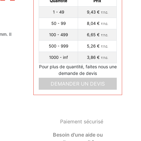
Quantité
Prix
1 - 49
9,43 €
T.T.C.
50 - 99
8,04 €
T.T.C.
mm. Il
100 - 499
6,65 €
T.T.C.
500 - 999
5,26 €
T.T.C.
1000 - inf
3,86 €
T.T.C.
Pour plus de quantité, faites nous une
demande de devis
DEMANDER UN DEVIS
Paiement sécurisé
Besoin d'une aide ou