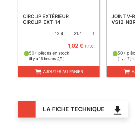
CIRCLIP EXTÉRIEUR
JOINT V-
CIRCLIP-EXT-14
VS12-NB
12.9
21.4
1
1,02 €
T.T.C.
50+ pièces en stock
50+ pièc
(
il y a 16 heures
)
(
il y a 7 jo
AJOUTER AU PANIER
A
LA FICHE TECHNIQUE