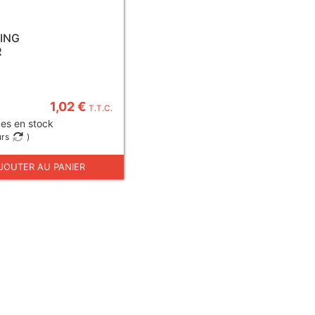
RING
R
1,02 €
T.T.C.
es en stock
urs
)
JOUTER AU PANIER