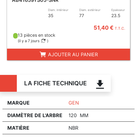
AB41659YS05-SNR
Diam. intérieur
Diam. extérieur
Epaisseur
35
77
23.5
51,40 €
T.T.C.
13 pièces en stock
(
il y a 7 jours
)
AJOUTER AU PANIER
LA FICHE TECHNIQUE
MARQUE
GEN
DIAMÈTRE DE L'ARBRE
120 MM
MATIÈRE
NBR