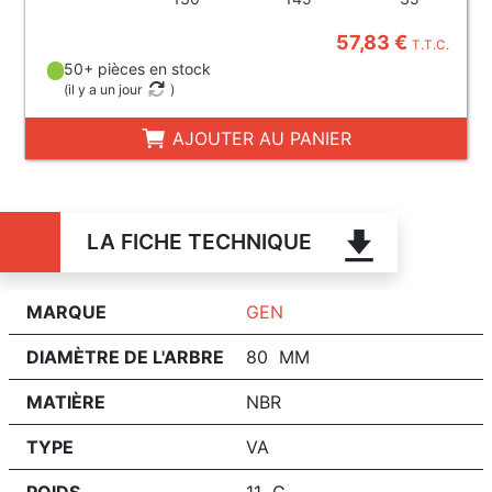
57,83 €
T.T.C.
50+ pièces en stock
(
il y a un jour
)
AJOUTER AU PANIER
LA FICHE TECHNIQUE
MARQUE
GEN
DIAMÈTRE DE L'ARBRE
80 MM
MATIÈRE
NBR
TYPE
VA
POIDS
11 G