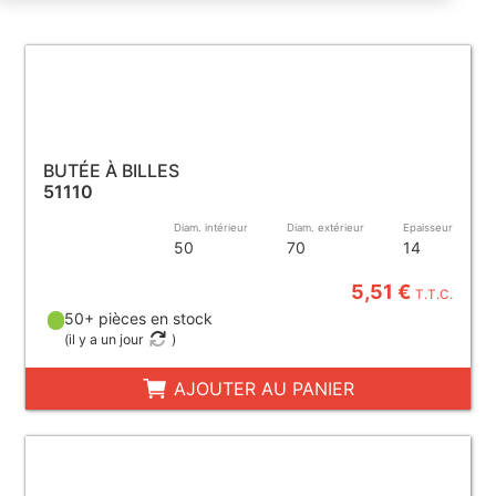
BUTÉE À BILLES
51110
Diam. intérieur
Diam. extérieur
Epaisseur
50
70
14
5,51 €
T.T.C.
50+ pièces en stock
(
il y a un jour
)
AJOUTER AU PANIER