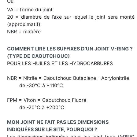
Où
VA = forme du joint
20 = diamètre de l’axe sur lequel le joint sera monté
(approximatif)
NBR = matière
COMMENT LIRE LES SUFFIXES D’UN JOINT V-RING ?
(TYPE DE CAOUTCHOUC)
POUR LES HUILES ET LES HYDROCARBURES
NBR = Nitrile = Caoutchouc Butadiène - Acrylonitrile
de -30°C à +110°C
FPM = Viton = Caoutchouc Fluoré
de -20°C à +200°C
MON JOINT NE FAIT PAS LES DIMENSIONS
INDIQUÉES SUR LE SITE, POURQUOI ?
Les dimensions indiquées pour les joint type V-RING