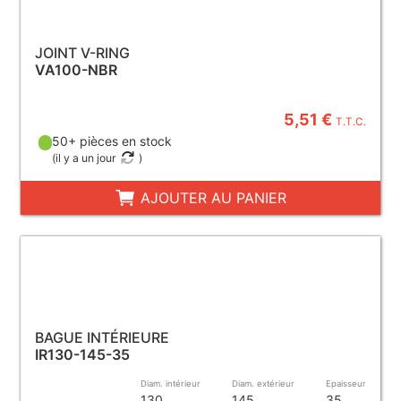
JOINT V-RING
VA100-NBR
5,51 €
T.T.C.
50+ pièces en stock
(
il y a un jour
)
AJOUTER AU PANIER
BAGUE INTÉRIEURE
IR130-145-35
Diam. intérieur
Diam. extérieur
Epaisseur
130
145
35