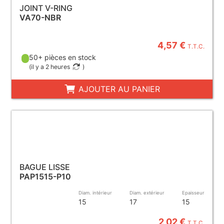
JOINT V-RING
VA70-NBR
4,57 €
T.T.C.
50+ pièces en stock
(
il y a 2 heures
)
AJOUTER AU PANIER
BAGUE LISSE
PAP1515-P10
Diam. intérieur
Diam. extérieur
Epaisseur
15
17
15
2,02 €
T.T.C.