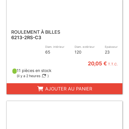
ROULEMENT À BILLES
6213-2RS-C3
Diam. intérieur
Diam. extérieur
Epaisseur
65
120
23
20,05 €
T.T.C.
11 pièces en stock
(
il y a 2 heures
)
AJOUTER AU PANIER