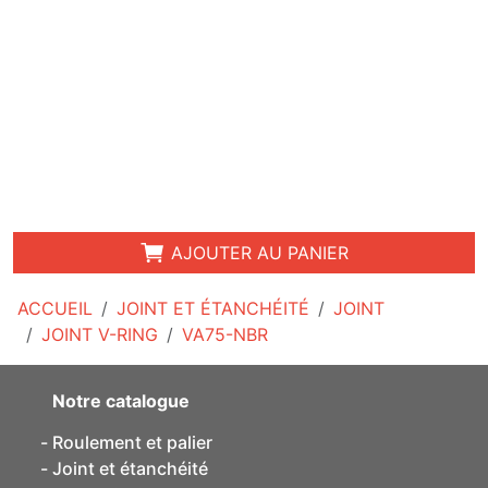
AJOUTER AU PANIER
ACCUEIL
JOINT ET ÉTANCHÉITÉ
JOINT
JOINT V-RING
VA75-NBR
Notre catalogue
Roulement et palier
Joint et étanchéité