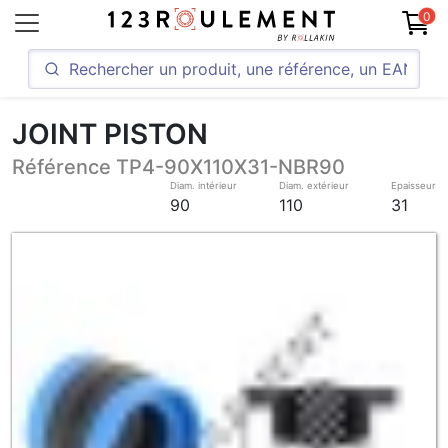
0
JOINT PISTON
Référence TP4-90X110X31-NBR90
Diam. intérieur
Diam. extérieur
Epaisseur
90
110
31