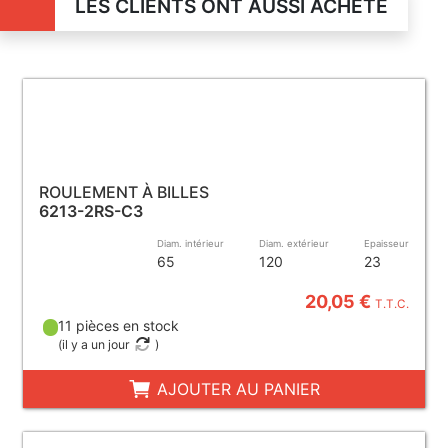
LES CLIENTS ONT AUSSI ACHETÉ
ROULEMENT À BILLES
6213-2RS-C3
Diam. intérieur
Diam. extérieur
Epaisseur
65
120
23
20,05 €
T.T.C.
11 pièces en stock
(
il y a un jour
)
AJOUTER AU PANIER