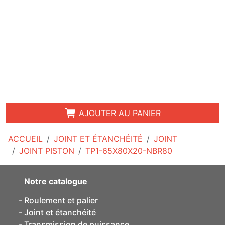
AJOUTER AU PANIER
ACCUEIL
JOINT ET ÉTANCHÉITÉ
JOINT
JOINT PISTON
TP1-65X80X20-NBR80
Notre catalogue
Roulement et palier
Joint et étanchéité
Transmission de puissance