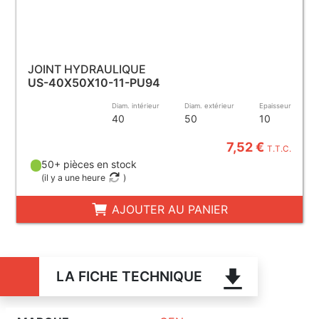
JOINT HYDRAULIQUE
US-40X50X10-11-PU94
Diam. intérieur
Diam. extérieur
Epaisseur
40
50
10
7,52 €
T.T.C.
50+ pièces en stock
(
il y a une heure
)
AJOUTER AU PANIER
LA FICHE TECHNIQUE