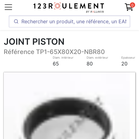
0
JOINT PISTON
Référence TP1-65X80X20-NBR80
Diam. intérieur
Diam. extérieur
Epaisseur
65
80
20