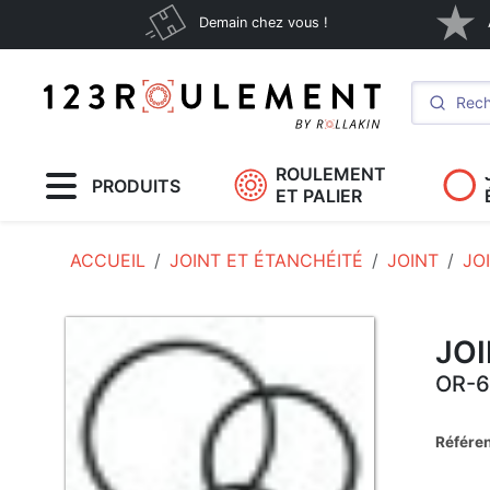
Demain chez vous !
ROULEMENT
PRODUITS
ET PALIER
ACCUEIL
JOINT ET ÉTANCHÉITÉ
JOINT
JO
JO
OR-
Référe