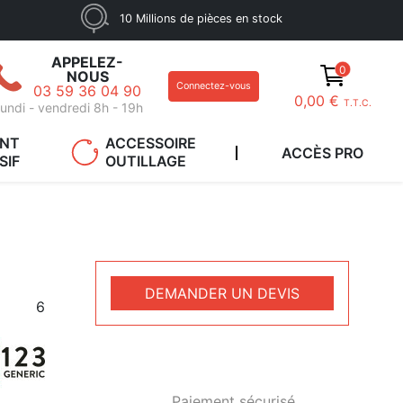
10 Millions de pièces en stock
APPELEZ-
0
NOUS
Connectez-vous
03 59 36 04 90
0,00 €
T.T.C.
undi - vendredi 8h - 19h
ANT
ACCESSOIRE
ACCÈS PRO
SIF
OUTILLAGE
DEMANDER UN DEVIS
6
Paiement sécurisé