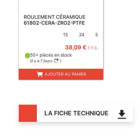
ROULEMENT CÉRAMIQUE
61802-CERA-ZRO2-PTFE
15
24
5
38,09 €
T.T.C.
50+ pièces en stock
(
il y a 7 jours
)
AJOUTER AU PANIER
LA FICHE TECHNIQUE