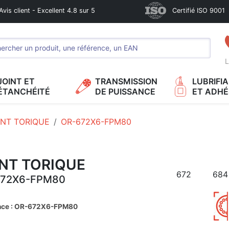
Avis client - Excellent 4.8 sur 5
Certifié ISO 9001
L
JOINT ET
TRANSMISSION
LUBRIFI
ÉTANCHÉITÉ
DE PUISSANCE
ET ADHÉ
INT TORIQUE
OR-672X6-FPM80
INT TORIQUE
672
684
672X6-FPM80
nce : OR-672X6-FPM80