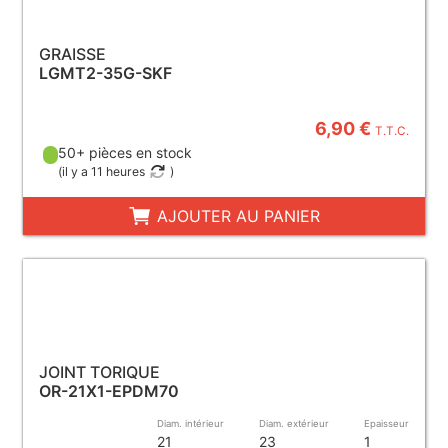
GRAISSE
LGMT2-35G-SKF
6,90 €
T.T.C.
50+ pièces en stock
(
il y a 11 heures
)
AJOUTER AU PANIER
JOINT TORIQUE
OR-21X1-EPDM70
Diam. intérieur
Diam. extérieur
Epaisseur
21
23
1