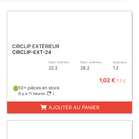
CIRCLIP EXTÉRIEUR
CIRCLIP-EXT-24
Diam. intérieur
Diam. extérieur
Epaisseur
22.2
28.2
1.2
1,02 €
T.T.C.
50+ pièces en stock
(
il y a 11 heures
)
AJOUTER AU PANIER