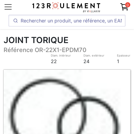
0
JOINT TORIQUE
Référence OR-22X1-EPDM70
Diam. intérieur
Diam. extérieur
Epaisseur
22
24
1