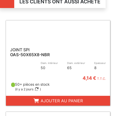
LES CLIENTS ONT AUSSI ACHETÉ
JOINT SPI
OAS-50X65X8-NBR
Diam. intérieur
Diam. extérieur
Epaisseur
50
65
8
4,14 €
T.T.C.
50+ pièces en stock
(
il y a 2 jours
)
AJOUTER AU PANIER