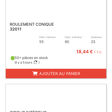
ROULEMENT CONIQUE
32011
Diam. intérieur
Diam. extérieur
Epaisseur
55
90
23
18,44 €
T.T.C.
50+ pièces en stock
(
il y a 5 jours
)
AJOUTER AU PANIER