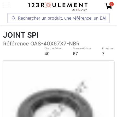
0
JOINT SPI
Référence OAS-40X67X7-NBR
Diam. intérieur
Diam. extérieur
Epaisseur
40
67
7