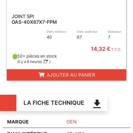
JOINT SPI
OAS-40X67X7-FPM
Diam. intérieur
Diam. extérieur
Epaisseur
40
67
7
14,32 €
T.T.C.
50+ pièces en stock
(
il y a 8 heures
)
AJOUTER AU PANIER
LA FICHE TECHNIQUE
MARQUE
GEN