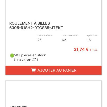
ROULEMENT À BILLES
6305-R1SH2-9TCS35-JTEKT
Diam. intérieur
Diam. extérieur
Epaisseur
25
62
16
21,74 €
T.T.C.
50+ pièces en stock
(
il y a un jour
)
AJOUTER AU PANIER