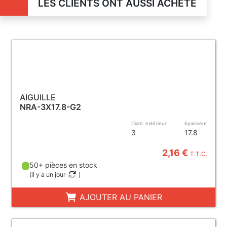
LES CLIENTS ONT AUSSI ACHETÉ
AIGUILLE
NRA-3X17.8-G2
Diam. extérieur
Epaisseur
3
17.8
2,16 €
T.T.C.
50+ pièces en stock
(
il y a un jour
)
AJOUTER AU PANIER