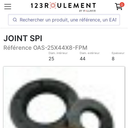
0
JOINT SPI
Référence OAS-25X44X8-FPM
Diam. intérieur
Diam. extérieur
Epaisseur
25
44
8