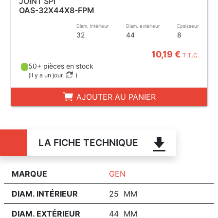
JOINT SPI
OAS-32X44X8-FPM
Diam. intérieur
Diam. extérieur
Epaisseur
32
44
8
10,19 €
T.T.C.
50+ pièces en stock
(
il y a un jour
)
AJOUTER AU PANIER
LA FICHE TECHNIQUE
MARQUE
GEN
DIAM. INTÉRIEUR
25 MM
DIAM. EXTÉRIEUR
44 MM