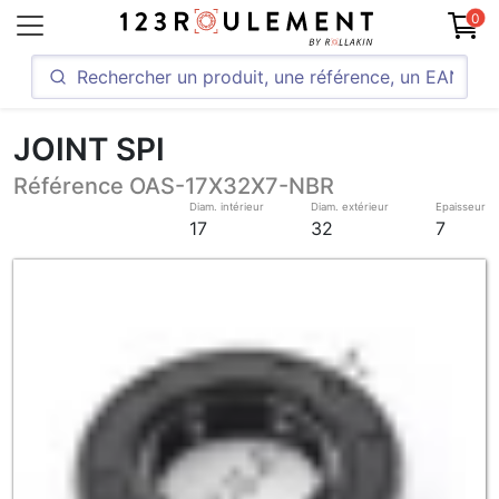
0
JOINT SPI
Référence OAS-17X32X7-NBR
Diam. intérieur
Diam. extérieur
Epaisseur
17
32
7