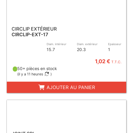
CIRCLIP EXTÉRIEUR
CIRCLIP-EXT-17
Diam. intérieur
Diam. extérieur
Epaisseur
15.7
20.3
1
1,02 €
T.T.C.
50+ pièces en stock
(
il y a 11 heures
)
AJOUTER AU PANIER