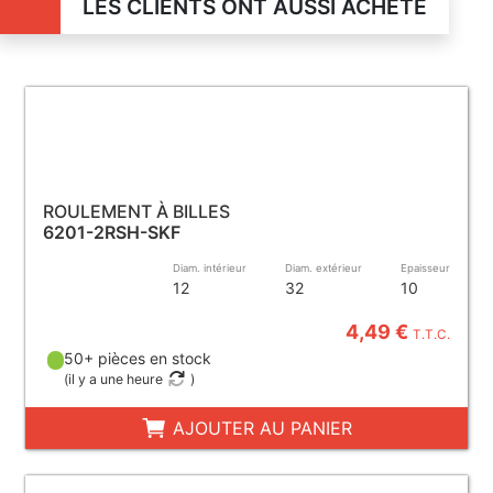
LES CLIENTS ONT AUSSI ACHETÉ
ROULEMENT À BILLES
6201-2RSH-SKF
Diam. intérieur
Diam. extérieur
Epaisseur
12
32
10
4,49 €
T.T.C.
50+ pièces en stock
(
il y a une heure
)
AJOUTER AU PANIER