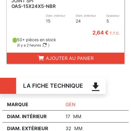
JOINT SPI
OAS-15X24X5-NBR
Diam. intérieur
Diam. extérieur
Epaisseur
15
24
5
2,64 €
T.T.C.
50+ pièces en stock
(
il y a 2 heures
)
AJOUTER AU PANIER
LA FICHE TECHNIQUE
MARQUE
GEN
DIAM. INTÉRIEUR
17 MM
DIAM. EXTÉRIEUR
32 MM