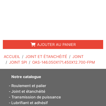
AJOUTER AU PANIER
ACCUEIL
JOINT ET ÉTANCHÉITÉ
JOINT
JOINT SPI
OAS-146.050X171.450X12.700-FPM
Notre catalogue
Roulement et palier
Joint et étanchéité
Transmission de puissance
Lubrifiant et adhésif