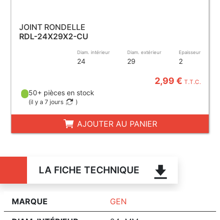
JOINT RONDELLE
RDL-24X29X2-CU
Diam. intérieur
Diam. extérieur
Epaisseur
24
29
2
2,99 €
T.T.C.
50+ pièces en stock
(
il y a 7 jours
)
AJOUTER AU PANIER
LA FICHE TECHNIQUE
MARQUE
GEN