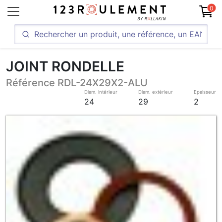
0
JOINT RONDELLE
Référence RDL-24X29X2-ALU
Diam. intérieur
Diam. extérieur
Epaisseur
24
29
2