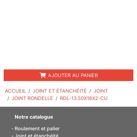
AJOUTER AU PANIER
ACCUEIL
JOINT ET ÉTANCHÉITÉ
JOINT
JOINT RONDELLE
RDL-13.50X18X2-CU
Notre catalogue
Roulement et palier
Joint et étanchéité