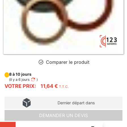
Comparer le produit
8 à 10 jours
(
il y a 6 jours
)
VOTRE PRIX:
11,64 €
T.T.C.
Dernier départ dans
DEMANDER UN DEVIS