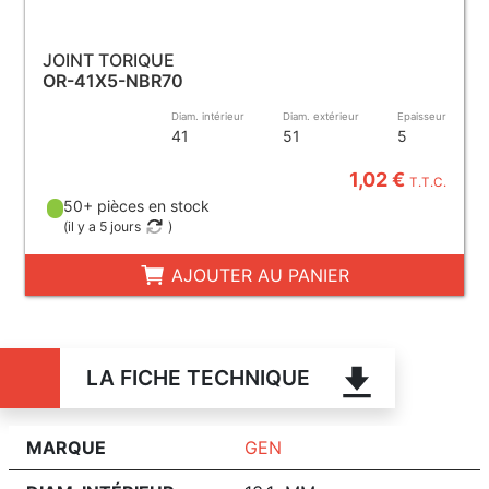
JOINT TORIQUE
OR-41X5-NBR70
Diam. intérieur
Diam. extérieur
Epaisseur
41
51
5
1,02 €
T.T.C.
50+ pièces en stock
(
il y a 5 jours
)
AJOUTER AU PANIER
LA FICHE TECHNIQUE
MARQUE
GEN