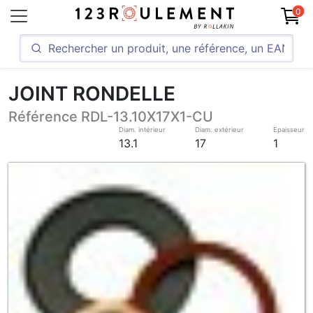
0
JOINT RONDELLE
Référence RDL-13.10X17X1-CU
Diam. intérieur
Diam. extérieur
Epaisseur
13.1
17
1