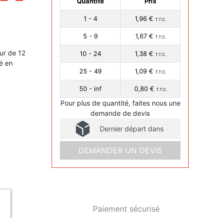
Quantité
Prix
1 - 4
1,96 €
T.T.C.
5 - 9
1,67 €
T.T.C.
ur de 12
10 - 24
1,38 €
T.T.C.
é en
25 - 49
1,09 €
T.T.C.
50 - inf
0,80 €
T.T.C.
Pour plus de quantité, faites nous une
demande de devis
Dernier départ dans
DEMANDER UN DEVIS
Paiement sécurisé