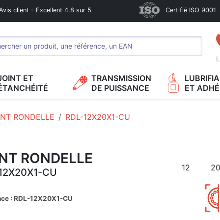
Avis client - Excellent 4.8 sur 5
Certifié ISO 9001
L
JOINT ET
TRANSMISSION
LUBRIFI
ÉTANCHÉITÉ
DE PUISSANCE
ET ADHÉ
INT RONDELLE
RDL-12X20X1-CU
INT RONDELLE
12
2
12X20X1-CU
nce : RDL-12X20X1-CU