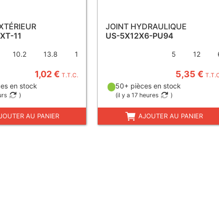
EXTÉRIEUR
JOINT HYDRAULIQUE
EXT-11
US-5X12X6-PU94
10.2
13.8
1
5
12
1,02 €
5,35 €
T.T.C.
T.T.
es en stock
50+ pièces en stock
urs
)
(
il y a 17 heures
)
JOUTER AU PANIER
AJOUTER AU PANIER