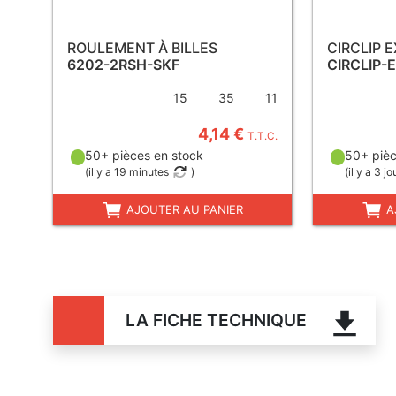
ROULEMENT À BILLES
CIRCLIP 
6202-2RSH-SKF
CIRCLIP-
15
35
11
4,14 €
T.T.C.
50+ pièces en stock
50+ pièc
(
il y a 19 minutes
)
(
il y a 3 jo
AJOUTER AU PANIER
A
LA FICHE TECHNIQUE