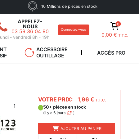
10 Millions de pièces en stock
APPELEZ-
0
NOUS
Connectez-vous
03 59 36 04 90
0,00 €
T.T.C.
undi - vendredi 8h - 19h
ANT
ACCESSOIRE
ACCÈS PRO
SIF
OUTILLAGE
VOTRE PRIX:
1,96 €
T.T.C.
0
1
50+ pièces en stock
(
il y a 6 jours
)
AJOUTER AU PANIER