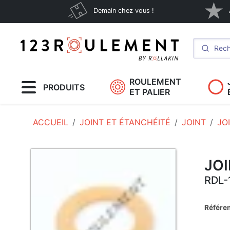
Demain chez vous !
ROULEMENT
PRODUITS
ET PALIER
ACCUEIL
JOINT ET ÉTANCHÉITÉ
JOINT
JO
JO
RDL-
Référe