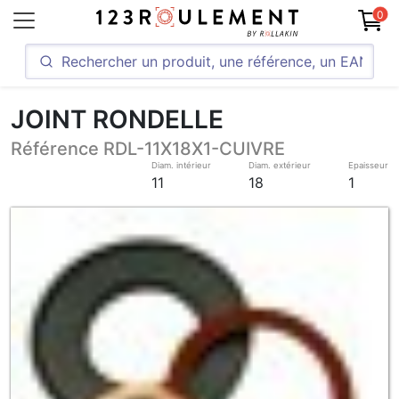
0
JOINT RONDELLE
Référence RDL-11X18X1-CUIVRE
Diam. intérieur
Diam. extérieur
Epaisseur
11
18
1