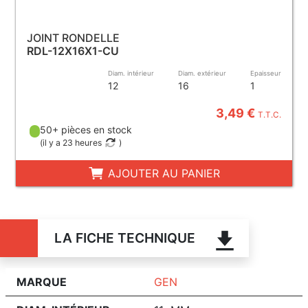
JOINT RONDELLE
RDL-12X16X1-CU
Diam. intérieur
Diam. extérieur
Epaisseur
12
16
1
3,49 €
T.T.C.
50+ pièces en stock
(
il y a 23 heures
)
AJOUTER AU PANIER
LA FICHE TECHNIQUE
MARQUE
GEN