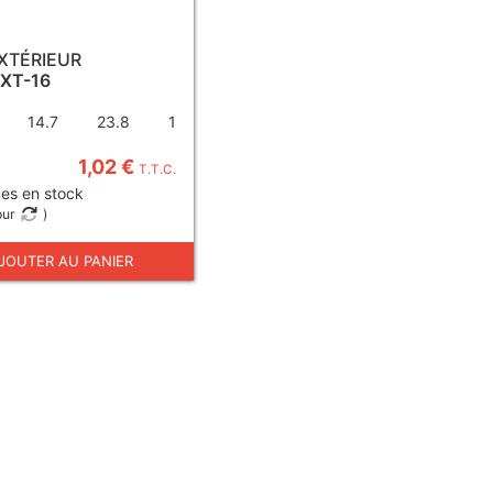
EXTÉRIEUR
EXT-16
14.7
23.8
1
1,02 €
T.T.C.
es en stock
our
)
JOUTER AU PANIER