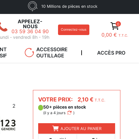
10 Millions de pièces en stock
APPELEZ-
0
NOUS
Connectez-vous
03 59 36 04 90
0,00 €
T.T.C.
undi - vendredi 8h - 19h
ANT
ACCESSOIRE
ACCÈS PRO
SIF
OUTILLAGE
VOTRE PRIX:
2,10 €
T.T.C.
2
50+ pièces en stock
(
il y a 4 jours
)
AJOUTER AU PANIER