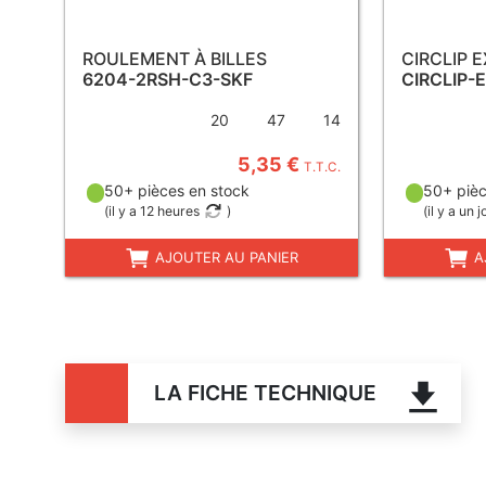
ROULEMENT À BILLES
CIRCLIP 
6204-2RSH-C3-SKF
CIRCLIP-
20
47
14
5,35 €
T.T.C.
50+ pièces en stock
50+ pièc
(
il y a 12 heures
)
(
il y a un j
AJOUTER AU PANIER
A
LA FICHE TECHNIQUE