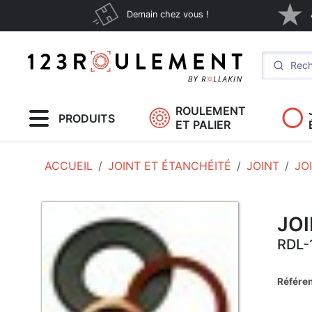
Demain chez vous !
ROULEMENT
PRODUITS
ET PALIER
ACCUEIL
JOINT ET ÉTANCHÉITÉ
JOINT
JO
JO
RDL-
Référe