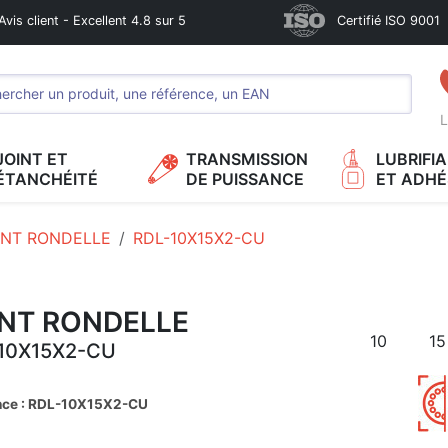
Avis client - Excellent 4.8 sur 5
Certifié ISO 9001
L
JOINT ET
TRANSMISSION
LUBRIFI
ÉTANCHÉITÉ
DE PUISSANCE
ET ADHÉ
INT RONDELLE
RDL-10X15X2-CU
INT RONDELLE
10
15
10X15X2-CU
nce : RDL-10X15X2-CU