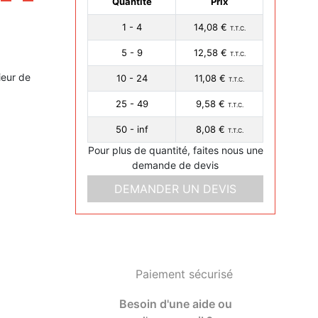
Quantité
Prix
1 - 4
14,08 €
T.T.C.
5 - 9
12,58 €
T.T.C.
eur de
10 - 24
11,08 €
T.T.C.
25 - 49
9,58 €
T.T.C.
50 - inf
8,08 €
T.T.C.
Pour plus de quantité, faites nous une
demande de devis
DEMANDER UN DEVIS
Paiement sécurisé
Besoin d'une aide ou