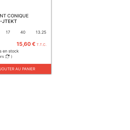
NT CONIQUE
R-JTEKT
17
40
13.25
15,60 €
T.T.C.
s en stock
urs
)
JOUTER AU PANIER