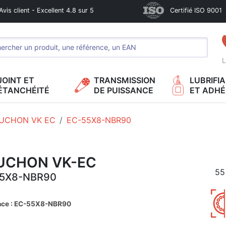
Avis client - Excellent 4.8 sur 5
Certifié ISO 9001
L
JOINT ET
TRANSMISSION
LUBRIFI
ÉTANCHÉITÉ
DE PUISSANCE
ET ADHÉ
UCHON VK EC
EC-55X8-NBR90
UCHON VK-EC
55
5X8-NBR90
nce : EC-55X8-NBR90