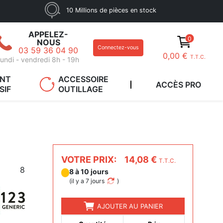
10 Millions de pièces en stock
APPELEZ-
0
NOUS
Connectez-vous
03 59 36 04 90
0,00 €
T.T.C.
undi - vendredi 8h - 19h
ANT
ACCESSOIRE
ACCÈS PRO
SIF
OUTILLAGE
VOTRE PRIX:
14,08 €
T.T.C.
8
8 à 10 jours
(
il y a 7 jours
)
AJOUTER AU PANIER