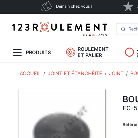
Demain chez vous !
ROULEMENT
PRODUITS
ET PALIER
ACCUEIL
JOINT ET ÉTANCHÉITÉ
JOINT
BO
BO
EC-5
Référe