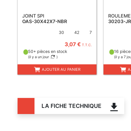
JOINT SPI
ROULEME
OAS-30X42X7-NBR
30203-J
30
42
7
3,07 €
T.T.C.
50+ pièces en stock
16 pièce
(
il y a un jour
)
(
il y a 7 jo
AJOUTER AU PANIER
A
LA FICHE TECHNIQUE