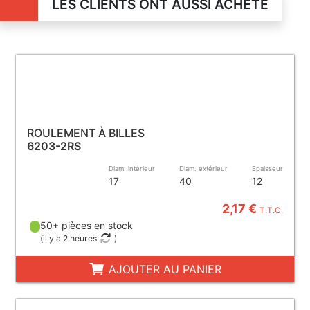
LES CLIENTS ONT AUSSI ACHETÉ
ROULEMENT À BILLES
6203-2RS
Diam. intérieur
Diam. extérieur
Epaisseur
17
40
12
2,17 €
T.T.C.
50+ pièces en stock
(
il y a 2 heures
)
AJOUTER AU PANIER