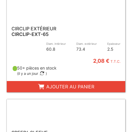
CIRCLIP EXTÉRIEUR
CIRCLIP-EXT-65
Diam. intérieur
Diam. extérieur
Epaisseur
60.8
73.4
2.5
2,08 €
T.T.C.
50+ pièces en stock
(
il y a un jour
)
AJOUTER AU PANIER