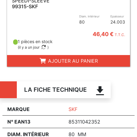
SPEEDI-SLEEVE
99315-SKF
Diam. intérieur
Epaisseur
80
24.003
46,40 €
T.T.C.
1 pièces en stock
(
il y a un jour
)
AJOUTER AU PANIER
LA FICHE TECHNIQUE
MARQUE
SKF
N° EAN13
85311042352
DIAM. INTÉRIEUR
80 MM