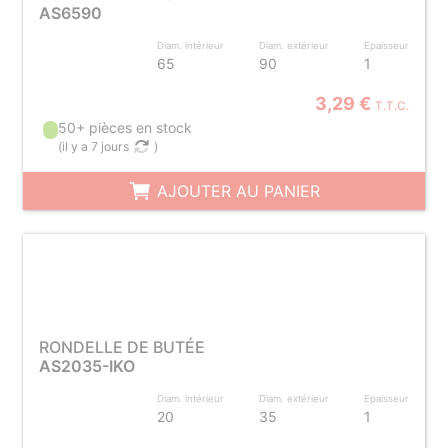
AS6590
Diam. intérieur
Diam. extérieur
Epaisseur
65
90
1
3,29 €
T.T.C.
50+ pièces en stock
(
il y a 7 jours
)
AJOUTER AU PANIER
RONDELLE DE BUTÉE
AS2035-IKO
Diam. intérieur
Diam. extérieur
Epaisseur
20
35
1