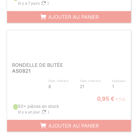
(
il y a 7 jours
)
AJOUTER AU PANIER
RONDELLE DE BUTÉE
AS0821
Diam. intérieur
Diam. extérieur
Epaisseur
8
21
1
0,95 €
T.T.C.
50+ pièces en stock
(
il y a un jour
)
AJOUTER AU PANIER