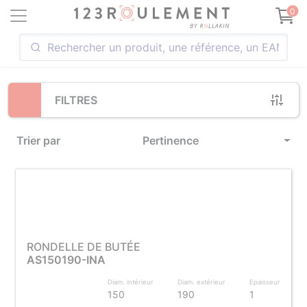
Loading...
0
FILTRES
Trier par
Pertinence
RONDELLE DE BUTÉE
AS150190-INA
Diam. intérieur
Diam. extérieur
Epaisseur
150
190
1