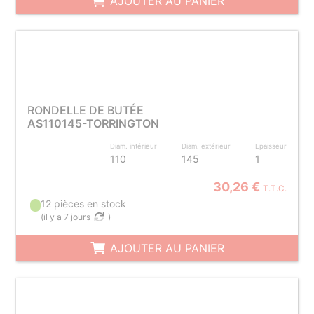
AJOUTER AU PANIER
RONDELLE DE BUTÉE
AS110145-TORRINGTON
Diam. intérieur
Diam. extérieur
Epaisseur
110
145
1
30,26 €
T.T.C.
12 pièces en stock
(
il y a 7 jours
)
AJOUTER AU PANIER