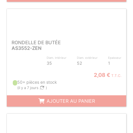
RONDELLE DE BUTÉE
AS3552-ZEN
Diam. intérieur
Diam. extérieur
Epaisseur
35
52
1
2,08 €
T.T.C.
50+ pièces en stock
(
il y a 7 jours
)
AJOUTER AU PANIER