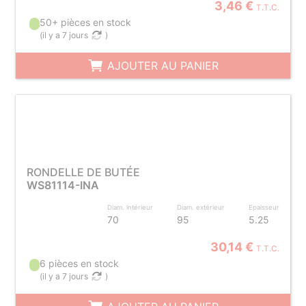
3,46 €
T.T.C.
50+ pièces en stock
(
il y a 7 jours
)
AJOUTER AU PANIER
RONDELLE DE BUTÉE
WS81114-INA
Diam. intérieur
Diam. extérieur
Epaisseur
70
95
5.25
30,14 €
T.T.C.
6 pièces en stock
(
il y a 7 jours
)