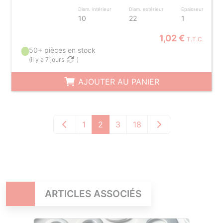
Diam. intérieur
Diam. extérieur
Epaisseur
10
22
1
1,02 €
T.T.C.
50+ pièces en stock
(
il y a 7 jours
)
AJOUTER AU PANIER
1
2
3
18
ARTICLES ASSOCIÉS