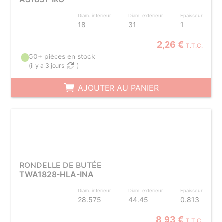
Diam. intérieur
Diam. extérieur
Epaisseur
18
31
1
2,26 €
T.T.C.
50+ pièces en stock
(
il y a 3 jours
)
AJOUTER AU PANIER
RONDELLE DE BUTÉE
TWA1828-HLA-INA
Diam. intérieur
Diam. extérieur
Epaisseur
28.575
44.45
0.813
8,93 €
T.T.C.