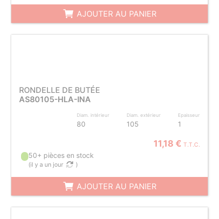
AJOUTER AU PANIER
RONDELLE DE BUTÉE
AS80105-HLA-INA
Diam. intérieur
Diam. extérieur
Epaisseur
80
105
1
11,18 €
T.T.C.
50+ pièces en stock
(
il y a un jour
)
AJOUTER AU PANIER