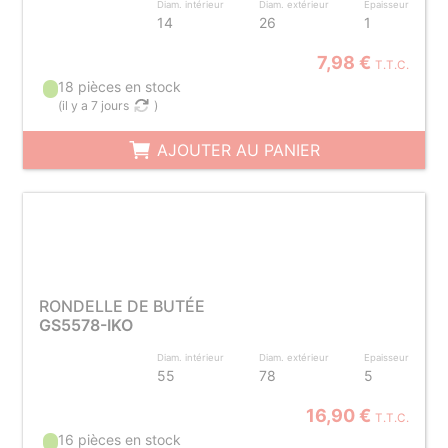
Diam. intérieur
Diam. extérieur
Epaisseur
14
26
1
7,98 €
T.T.C.
18 pièces en stock
(
il y a 7 jours
)
AJOUTER AU PANIER
RONDELLE DE BUTÉE
GS5578-IKO
Diam. intérieur
Diam. extérieur
Epaisseur
55
78
5
16,90 €
T.T.C.
16 pièces en stock