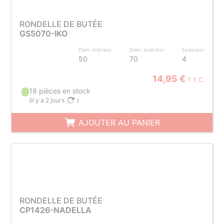
RONDELLE DE BUTÉE
GS5070-IKO
Diam. intérieur
Diam. extérieur
Epaisseur
50
70
4
14,95 €
T.T.C.
18 pièces en stock
(
il y a 2 jours
)
AJOUTER AU PANIER
RONDELLE DE BUTÉE
CP1426-NADELLA