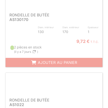
RONDELLE DE BUTÉE
AS130170
Diam. intérieur
Diam. extérieur
Epaisseur
130
170
1
9,72 €
T.T.C.
2 pièces en stock
(
il y a 7 jours
)
AJOUTER AU PANIER
RONDELLE DE BUTÉE
AS1022