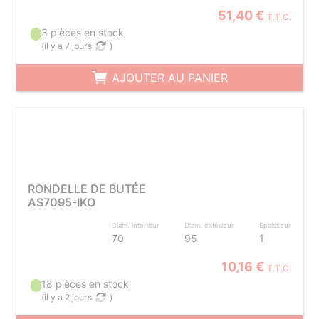
51,40 €
T.T.C.
3 pièces en stock
(
il y a 7 jours
)
AJOUTER AU PANIER
RONDELLE DE BUTÉE
AS7095-IKO
Diam. intérieur
Diam. extérieur
Epaisseur
70
95
1
10,16 €
T.T.C.
18 pièces en stock
(
il y a 2 jours
)