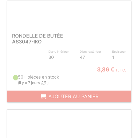
RONDELLE DE BUTÉE
AS3047-IKO
Diam. intérieur
Diam. extérieur
Epaisseur
30
47
1
3,86 €
T.T.C.
50+ pièces en stock
(
il y a 7 jours
)
AJOUTER AU PANIER