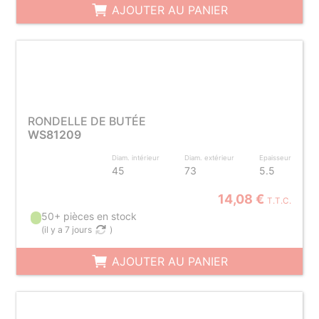
AJOUTER AU PANIER
RONDELLE DE BUTÉE
WS81209
Diam. intérieur
Diam. extérieur
Epaisseur
45
73
5.5
14,08 €
T.T.C.
50+ pièces en stock
(
il y a 7 jours
)
AJOUTER AU PANIER