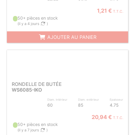
1,21 €
T.T.C.
50+ pièces en stock
(
il y a 4 jours
)
AJOUTER AU PANIER
RONDELLE DE BUTÉE
WS6085-IKO
Diam. intérieur
Diam. extérieur
Epaisseur
60
85
4.75
20,94 €
T.T.C.
50+ pièces en stock
(
il y a 7 jours
)