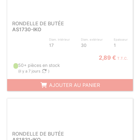
RONDELLE DE BUTÉE
AS1730-IKO
Diam. intérieur
Diam. extérieur
Epaisseur
17
30
1
2,89 €
T.T.C.
50+ pièces en stock
(
il y a 7 jours
)
AJOUTER AU PANIER
RONDELLE DE BUTÉE
AS1831-IKO