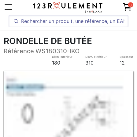
0
RONDELLE DE BUTÉE
Référence WS180310-IKO
Diam. intérieur
Diam. extérieur
Epaisseur
180
310
12