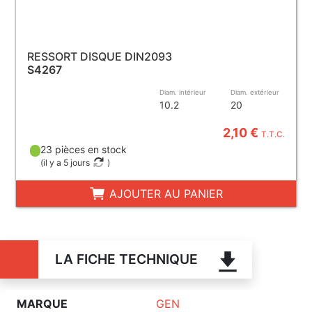
RESSORT DISQUE DIN2093
S4267
Diam. intérieur
Diam. extérieur
10.2
20
2,10 €
T.T.C.
23 pièces en stock
(
il y a 5 jours
)
AJOUTER AU PANIER
LA FICHE TECHNIQUE
MARQUE
GEN