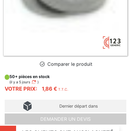
Comparer le produit
50+ pièces en stock
(
il y a 5 jours
)
VOTRE PRIX:
1,86 €
T.T.C.
Dernier départ dans
DEMANDER UN DEVIS