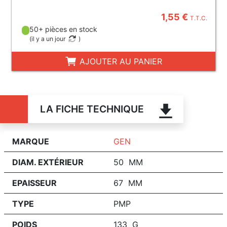
1,55 €
T.T.C.
50+ pièces en stock
(
il y a un jour
)
AJOUTER AU PANIER
LA FICHE TECHNIQUE
MARQUE
GEN
DIAM. EXTÉRIEUR
50 MM
EPAISSEUR
67 MM
TYPE
PMP
POIDS
133 G