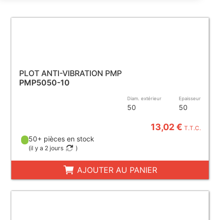
PLOT ANTI-VIBRATION PMP
PMP5050-10
Diam. extérieur
Epaisseur
50
50
13,02 €
T.T.C.
50+ pièces en stock
(
il y a 2 jours
)
AJOUTER AU PANIER