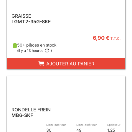
GRAISSE
LGMT2-35G-SKF
6,90 €
T.T.C.
50+ pièces en stock
(
il y a 13 heures
)
AJOUTER AU PANIER
RONDELLE FREIN
MB6-SKF
Diam. intérieur
Diam. extérieur
Epaisseur
30
49
1.25