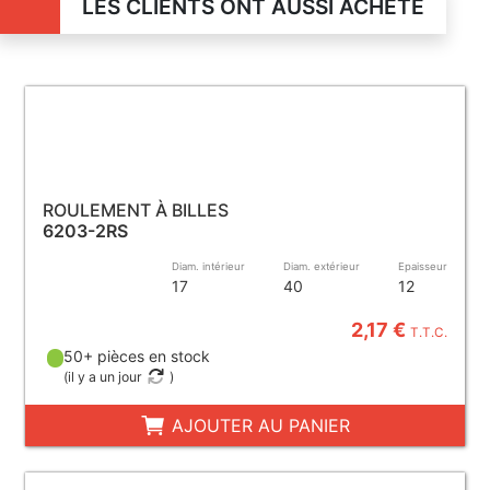
LES CLIENTS ONT AUSSI ACHETÉ
ROULEMENT À BILLES
6203-2RS
Diam. intérieur
Diam. extérieur
Epaisseur
17
40
12
2,17 €
T.T.C.
50+ pièces en stock
(
il y a un jour
)
AJOUTER AU PANIER