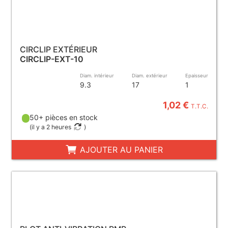
CIRCLIP EXTÉRIEUR
CIRCLIP-EXT-10
Diam. intérieur
Diam. extérieur
Epaisseur
9.3
17
1
1,02 €
T.T.C.
50+ pièces en stock
(
il y a 2 heures
)
AJOUTER AU PANIER