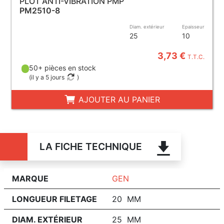
PLOT ANTI-VIBRATION PMP
PM2510-8
Diam. extérieur
Epaisseur
25
10
3,73 €
T.T.C.
50+ pièces en stock
(
il y a 5 jours
)
AJOUTER AU PANIER
LA FICHE TECHNIQUE
MARQUE
GEN
LONGUEUR FILETAGE
20 MM
DIAM. EXTÉRIEUR
25 MM