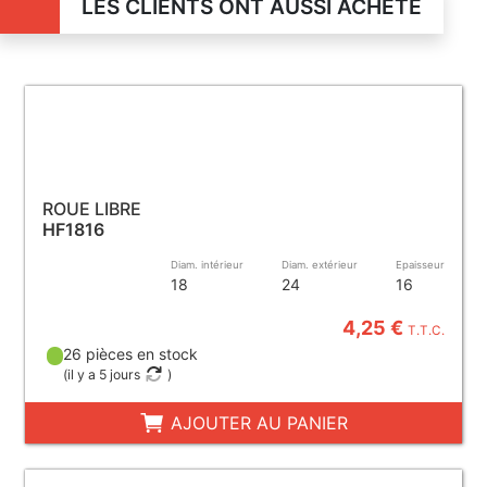
LES CLIENTS ONT AUSSI ACHETÉ
ROUE LIBRE
HF1816
Diam. intérieur
Diam. extérieur
Epaisseur
18
24
16
4,25 €
T.T.C.
26 pièces en stock
(
il y a 5 jours
)
AJOUTER AU PANIER