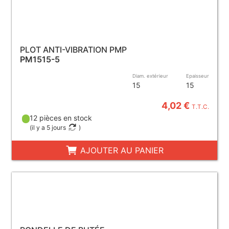
PLOT ANTI-VIBRATION PMP
PM1515-5
Diam. extérieur
Epaisseur
15
15
4,02 €
T.T.C.
12 pièces en stock
(
il y a 5 jours
)
AJOUTER AU PANIER