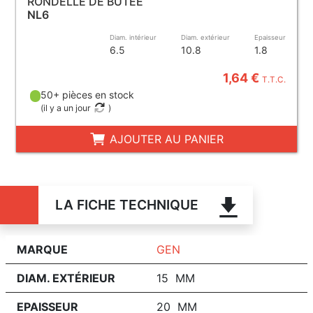
RONDELLE DE BUTÉE
NL6
Diam. intérieur
Diam. extérieur
Epaisseur
6.5
10.8
1.8
1,64 €
T.T.C.
50+ pièces en stock
(
il y a un jour
)
AJOUTER AU PANIER
LA FICHE TECHNIQUE
MARQUE
GEN
DIAM. EXTÉRIEUR
15 MM
EPAISSEUR
20 MM